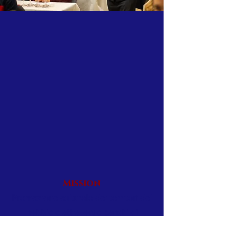
Mission
Promozione culturale dei territori del
nebbiolo attraverso banchi di
assaggio e masterclass