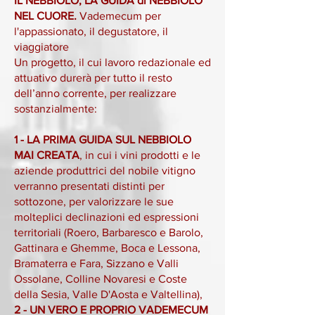
IL NEBBIOLO, LA GUIDA di NEBBIOLO
NEL CUORE.
Vademecum per
l'appassionato, il degustatore, il
viaggiatore
Un progetto, il cui lavoro redazionale ed
attuativo durerà per tutto il resto
dell’anno corrente, per realizzare
sostanzialmente:
1 - LA PRIMA GUIDA SUL NEBBIOLO
MAI CREATA
, in cui i vini prodotti e le
aziende produttrici del nobile vitigno
verranno presentati distinti per
sottozone, per valorizzare le sue
molteplici declinazioni ed espressioni
territoriali (Roero, Barbaresco e Barolo,
Gattinara e Ghemme, Boca e Lessona,
Bramaterra e Fara, Sizzano e Valli
Ossolane, Colline Novaresi e Coste
della Sesia, Valle D'Aosta e Valtellina),
2 - UN VERO E PROPRIO VADEMECUM